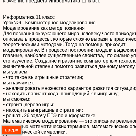
Изучение предмета Информатика 11 класс
Информатика 11 класс
Урок№9 - Компьютерное моделирование.
Моделирование как метод познания
Для познания окружающего мира человеку часто приходи
описывать процессы, которые сложно выразить практиче
теоретическими методами. Тогда на помощь приходит
моделирование. В процессе построения модели выделяю
главные, наиболее существенные свойства, что сильно у
его изучение. Создание и развитие компьютерных техноло
значительной степени помогло развиться данному методу
мы узнаем:
• что такое выигрышные стратегии;
мы научимся:
• анализировать множество вариантов развития ситуации
• находить вариант хода, приводящий к выигрышу;
мы сможем:
• строить дерево игры;
• находить выигрышные стратегии;
• решать 26 задачу ЕГЭ по информатике.
Математическое моделирование — это описание реально
с помощью математических терминов, математических оп
вверх
математической символики.