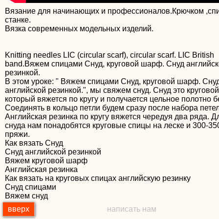
Вязание для начинающих и профессионалов.Крючком ,сп
станке.
Вязка современных модельных изделий.
Knitting needles LIC (circular scarf), circular scarf. LIC British
band.Вяжем спицами Снуд, круговой шарф. Снуд английс
резинкой.
В этом уроке: " Вяжем спицами Снуд, круговой шарф. Сну
английской резинкой.", мы свяжем снуд. Снуд это кругово
который вяжется по кругу и получается цельное полотно б
Соединять в кольцо петли будем сразу после набора петел
Английская резинка по кругу вяжется чередуя два ряда. Д
снуда нам понадобятся круговые спицы на леске и 300-35
пряжи.
Как вязать Снуд
Снуд английской резинкой
Вяжем круговой шарф
Английская резинка
Как вязать на круговых спицах английскую резинку
Снуд спицами
Вяжем снуд
вверх
написать нам