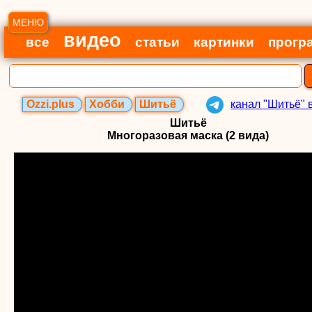
МЕНЮ
видео
все
статьи
картинки
прогр
Ozzi.plus
Хобби
Шитьё
канал "Шитьё" 
Шитьё
Многоразовая маска (2 вида)