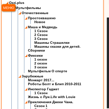
Ozzi.plus
МЕНЮ
Мультфильмы
Отечественные
Простоквашино
Новое
Маша и Медведь
1 Сезон
2 Сезон
3 Сезон
Машины Страшилки
Машины сказки для детей.
Сборники
Фиксики
1 сезон
2 сезон
3 сезон
Мультфильм О спорте
Зарубежные
Монкарт 2017...
Роботы Болт и Блип 2010-2011
Инспектор Гаджет
1 Сезон
Жизнь с Луи.Life with Louie
Приключения Джеки Чана.
Сезон 1