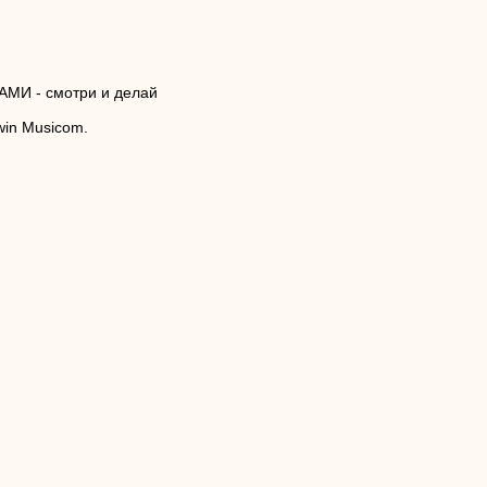
И - смотри и делай
win Musicom.