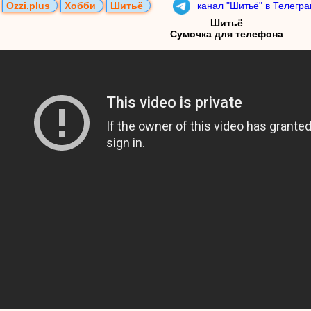
Ozzi.plus
Хобби
Шитьё
канал "Шитьё" в Телегр
Шитьё
Сумочка для телефона