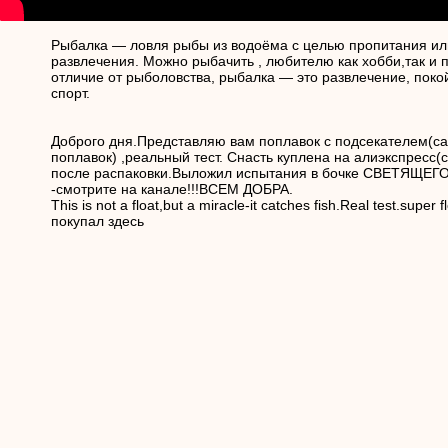
Рыбалка — ловля рыбы из водоёма с целью пропитания ил
развлечения. Можно рыбачить , любителю как хобби,так и
отличие от рыболовства, рыбалка — это развлечение, покой,
спорт.
Доброго дня.Представляю вам поплавок с подсекателем(
поплавок) ,реальный тест. Снасть куплена на алиэкспресс(
после распаковки.Выложил испытания в бочке СВЕТЯЩЕГ
-смотрите на канале!!!ВСЕМ ДОБРА.
This is not a float,but a miracle-it catches fish.Real test.super f
покупал здесь