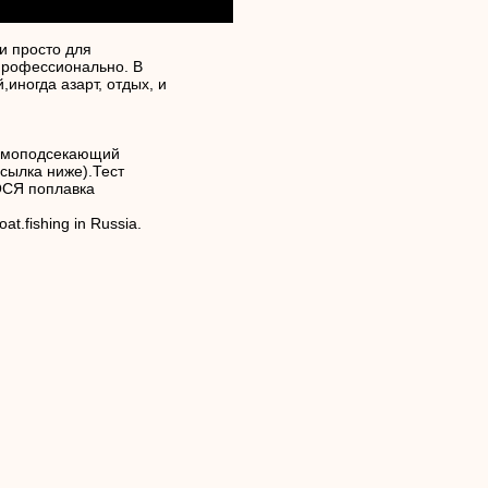
и просто для
 профессионально. В
иногда азарт, отдых, и
самоподсекающий
ссылка ниже).Тест
ОСЯ поплавка
loat.fishing in Russia.