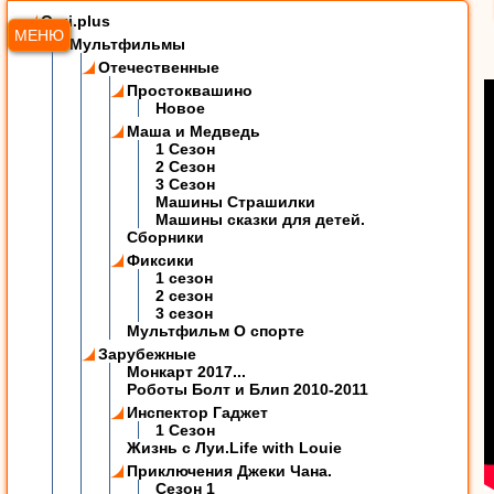
Ozzi.plus
МЕНЮ
Мультфильмы
Отечественные
Простоквашино
Новое
Маша и Медведь
1 Сезон
2 Сезон
3 Сезон
Машины Страшилки
Машины сказки для детей.
Сборники
Фиксики
1 сезон
2 сезон
3 сезон
Мультфильм О спорте
Зарубежные
Монкарт 2017...
Роботы Болт и Блип 2010-2011
Инспектор Гаджет
1 Сезон
Жизнь с Луи.Life with Louie
Приключения Джеки Чана.
Сезон 1