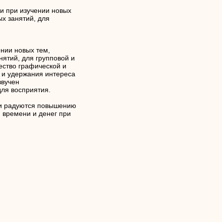
 при изучении новых
х занятий, для
нии новых тем,
ятий, для групповой и
ество графической и
и удержания интереса
звучен
ля восприятия.
ли радуются повышению
и времени и денег при