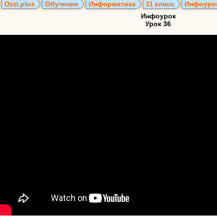
Ozzi.plus
Обучение
Информатика
11 класс
Инфоуро
Инфоурок
Урок 36