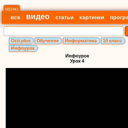
МЕНЮ
видео
все
статьи
картинки
прогр
Ozzi.plus
Обучение
Информатика
10 класс
Инфоурок
Инфоурок
Урок 4