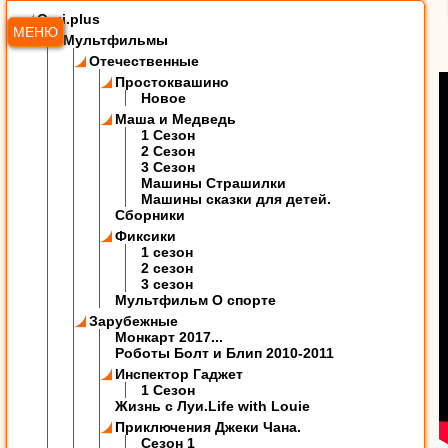
Ozzi.plus
МЕНЮ
Мультфильмы
Отечественные
Простоквашино
Новое
Маша и Медведь
1 Сезон
2 Сезон
3 Сезон
Машины Страшилки
Машины сказки для детей.
Сборники
Фиксики
1 сезон
2 сезон
3 сезон
Мультфильм О спорте
Зарубежные
Монкарт 2017...
Роботы Болт и Блип 2010-2011
Инспектор Гаджет
1 Сезон
Жизнь с Луи.Life with Louie
Приключения Джеки Чана.
Сезон 1