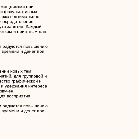
помощниками при
 и факультативных
держат оптимальное
 сосредоточения
ути занятия. Каждый
четким и приятным для
ли радуются повышению
и времени и денег при
ении новых тем,
ятий, для групповой и
ество графической и
и удержания интереса
озвучен
ля восприятия.
ли радуются повышению
и времени и денег при