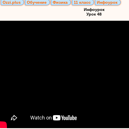
Ozzi.plus
Обучение
Физика
11 класс
Инфоурок
Инфоурок
Урок 48