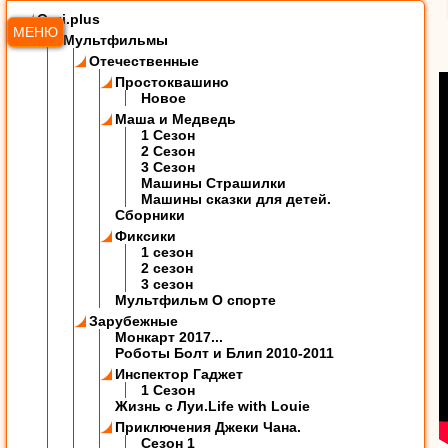
Ozzi.plus
МЕНЮ
Мультфильмы
Отечественные
Простоквашино
Новое
Маша и Медведь
1 Сезон
2 Сезон
3 Сезон
Машины Страшилки
Машины сказки для детей.
Сборники
Фиксики
1 сезон
2 сезон
3 сезон
Мультфильм О спорте
Зарубежные
Монкарт 2017...
Роботы Болт и Блип 2010-2011
Инспектор Гаджет
1 Сезон
Жизнь с Луи.Life with Louie
Приключения Джеки Чана.
Сезон 1