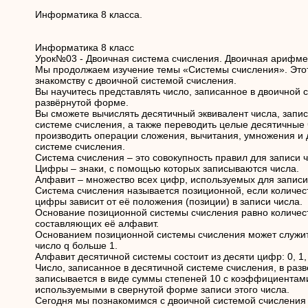
Информатика 8 класса.
Информатика 8 класс
Урок№03 - Двоичная система счисления. Двоичная арифме
Мы продолжаем изучение темы «Системы счисления». Этот
знакомству с двоичной системой счисления.
Вы научитесь представлять число, записанное в двоичной 
развёрнутой форме.
Вы сможете вычислять десятичный эквивалент числа, запис
системе счисления, а также переводить целые десятичные 
производить операции сложения, вычитания, умножения и 
системе счисления.
Система счисления – это совокупность правил для записи ч
Цифры – знаки, c помощью которых записываются числа.
Алфавит – множество всех цифр, используемых для записи
Система счисления называется позиционной, если количес
цифры зависит от её положения (позиции) в записи числа.
Основание позиционной системы счисления равно количес
составляющих её алфавит.
Основанием позиционной системы счисления может служи
число q больше 1.
Алфавит десятичной системы состоит из десяти цифр: 0, 1, 2, 
Число, записанное в десятичной системе счисления, в раз
записывается в виде суммы степеней 10 с коэффициента
используемыми в свернутой форме записи этого числа.
Сегодня мы познакомимся с двоичной системой счисления