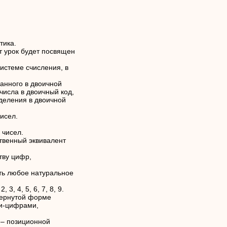
тика.
 урок будет посвящен
системе счисления, в
анного в двоичной
числа в двоичный код,
деления в двоичной
исел.
 чисел.
твенный эквивалент
тву цифр,
ть любое натуральное
3, 4, 5, 6, 7, 8, 9.
вернутой форме
ми-цифрами,
 – позиционной