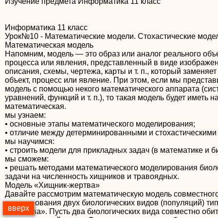
Изучение предмета Информатика 11 класс
Информатика 11 класс
Урок№10 - Математические модели. Стохастические моде
Математическая модель
Напомним, модель — это образ или аналог реального объе
процесса или явления, представленный в виде изображен
описания, схемы, чертежа, карты и т. п., который заменяет
объект, процесс или явление. При этом, если мы представ
модель с помощью некого математического аппарата (си
уравнений, функций и т. п.), то такая модель будет иметь 
математическая.
мы узнаем:
• основные этапы математического моделирования;
• отличие между детерминированными и стохастическими
мы научимся:
• строить модели для прикладных задач (в математике и б
мы сможем:
• решать методами математического моделирования биол
задачи на численность хищников и травоядных.
Модель «Хищник-жертва»
Давайте рассмотрим математическую модель совместног
существования двух биологических видов (популяций) ти
вверх
— жертва». Пусть два биологических вида совместно оби