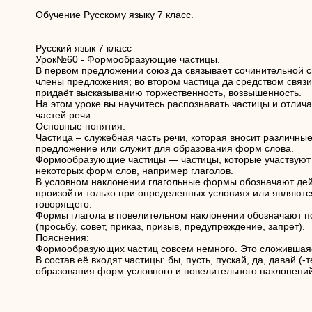
Обучение Русскому языку 7 класс.
Русский язык 7 класс
Урок№60 - Формообразующие частицы.
В первом предложении союз да связывает сочинительной 
члены предложения; во втором частица да средством связи
придаёт высказыванию торжественность, возвышенность.
На этом уроке вы научитесь распознавать частицы и отлича
частей речи.
Основные понятия:
Частица – служебная часть речи, которая вносит различные
предложение или служит для образования форм слова.
Формообразующие частицы — частицы, которые участвуют
некоторых форм слов, например глаголов.
В условном наклонении глагольные формы обозначают дей
произойти только при определенных условиях или являют
говорящего.
Формы глагола в повелительном наклонении обозначают п
(просьбу, совет, приказ, призыв, предупреждение, запрет).
Пояснения:
Формообразующих частиц совсем немного. Это сложившаяс
В состав её входят частицы: бы, пусть, пускай, да, давай (-
образования форм условного и повелительного наклонений