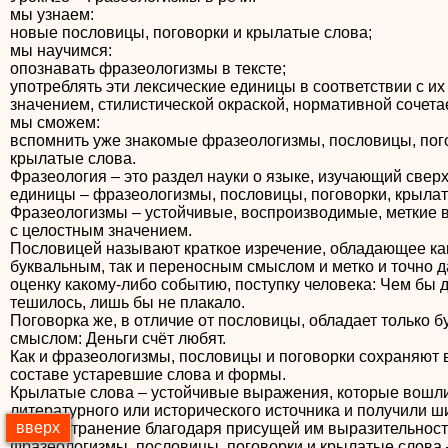
мы узнаем:
новые пословицы, поговорки и крылатые слова;
мы научимся:
опознавать фразеологизмы в тексте;
употреблять эти лексические единицы в соответствии с их
значением, стилистической окраской, нормативной сочет
мы сможем:
вспомнить уже знакомые фразеологизмы, пословицы, пог
крылатые слова.
Фразеология – это раздел науки о языке, изучающий све
единицы – фразеологизмы, пословицы, поговорки, крылат
Фразеологизмы – устойчивые, воспроизводимые, меткие
с целостным значением.
Пословицей называют краткое изречение, обладающее ка
буквальным, так и переносным смыслом и метко и точно
оценку какому-либо событию, поступку человека: Чем бы 
тешилось, лишь бы не плакало.
Поговорка же, в отличие от пословицы, обладает только 
смыслом: Деньги счёт любят.
Как и фразеологизмы, пословицы и поговорки сохраняют 
составе устаревшие слова и формы.
Крылатые слова – устойчивые выражения, которые вошли
литературного или исторического источника и получили ш
вверх
распространение благодаря присущей им выразительност
Фразеологизмы, пословицы, поговорки и крылатые слова 