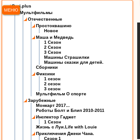
Ozzi.plus
МЕНЮ
Мультфильмы
Отечественные
Простоквашино
Новое
Маша и Медведь
1 Сезон
2 Сезон
3 Сезон
Машины Страшилки
Машины сказки для детей.
Сборники
Фиксики
1 сезон
2 сезон
3 сезон
Мультфильм О спорте
Зарубежные
Монкарт 2017...
Роботы Болт и Блип 2010-2011
Инспектор Гаджет
1 Сезон
Жизнь с Луи.Life with Louie
Приключения Джеки Чана.
Сезон 1