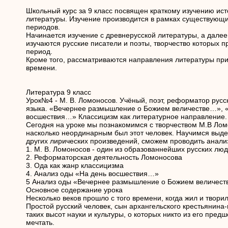
Школьный курс за 9 класс посвящен краткому изучению ист
литературы. Изучение производится в рамках существующи
периодов.
Начинается изучение с древнерусской литературы, а далее,
изучаются русские писатели и поэты, творчество которых п
период.
Кроме того, рассматриваются направления литературы пр
времени.
Литература 9 класс
Урок№4 - М. В. Ломоносов. Учёный, поэт, реформатор русс
языка. «Вечернее размышление о Божием величестве…», 
восшествия…» Классицизм как литературное направление.
Сегодня на уроке мы познакомимся с творчеством М.В Лом
насколько неординарным был этот человек. Научимся выде
других лирических произведений, сможем проводить анализ
1. М. В. Ломоносов - один из образованнейших русских люде
2. Реформаторская деятельность Ломоносова
3. Ода как жанр классицизма
4. Анализ оды «На день восшествия…»
5 Анализ оды «Вечернее размышление о Божием величест
Основное содержание урока
Несколько веков прошло с того времени, когда жил и твори
Простой русский человек, сын архангельского крестьянина
таких высот науки и культуры, о которых никто из его пред
мечтать.