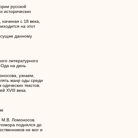
ории русской
х исторических
 начиная с 18 века,
риходится на этот
исущие данному
кого литературного
«Ода на день
оносова, узнаем,
лять жанр оды среди
 одических текстов.
й XVIII века.
ве
л М.В. Ломоносов.
-помора поднялся до
шественников не мог и