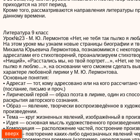
приходится на этот период.
Кроме того, рассматриваются направления литературы п
данному времени.
Литература 9 класс
Урок№23 - М. Ю. Лермонтов «Нет, не тебя так пылко я лю
На этом уроке мы узнаем новые страницы биографии и т
Михаила Юрьевича Лермонтова, познакомимся с некото
адресатами его стихотворений, проанализируем стихотв
«Нищий», «Расстались мы, но твой портрет…», «Нет, не те
пылко я люблю…», на основании чего сможем сделать вы
характере любовной лирики у М. Ю. Лермонтова.
Основные понятия:
• Адресат — тот, кому адресовано или на кого рассчитано 
(послание, письмо и проч.)
• Лирический герой — образ поэта в лирике, один из спос
раскрытия авторского сознания.
• Образ — явление, творчески воспроизведённое в худож
произведении.
• Тема — круг жизненных явлений, изображённый в прои
• Идея — основная мысль художественного произведения
• Композиция — расположение частей, построение произ
вверх
• Ритм — повторение каких-либо однозначных явлений че
равные промежутки времени (например, чередование уда