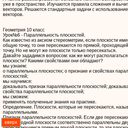
уже в пространстве. Изучаются правила сложения и вычи
векторов. Решаются стандартные задачи с использовани
векторов.
Геометрия 10 класс
Урок№6 - Параллельность плоскостей.
Как известно из аксиом стереометрии, если плоскости им
общую точку, то они пересекаются по прямой, проходящей
точку. Но не могут же плоскости только пересекаться.
Давайте зададимся вопросом: как же могут располагаться
плоскости? Какими свойствами они обладают?
мы узнаем:
о параллельных плоскостях; о признаке и свойствах пара
плоскостей;
мы научимся:
доказывать признак параллельности плоскостей; доказыв
свойства параллельности плоскостей;
мы сможем:
применять полученные знания на практике.
Определение. Плоскости, которые не пересекаются, назы
параллельными.
Признак параллельности плоскостей. Если две пересека
вверх
прямые одной плоскости соответственно параллельны дв
пересекающимся прямым другой плоскости, то эти плоско