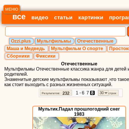
МЕНЮ
все
видео
статьи
картинки
прогр
Ozzi.plus
Мультфильмы
Отечественные
Маша и Медведь
Мультфильм О спорте
Просто
Сборники
Фиксики
Отечественные
Мультфильмы Отечественные классика жанра для детей 
родителей.
Знаменитые детские мультфильмы показывают ,что такое
как стоит выходить с разных жизненных ситуаций.
-
1
6
7
8
232
Результатов:
строк
Мультик.Падал прошлогодний снег
1983