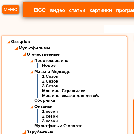
все
МЕНЮ
видео
статьи
картинки
прогр
Ozzi.plus
Мультфильмы
Отечественные
Простоквашино
Новое
Маша и Медведь
1 Сезон
2 Сезон
3 Сезон
Машины Страшилки
Машины сказки для детей.
Сборники
Фиксики
1 сезон
2 сезон
3 сезон
Мультфильм О спорте
Зарубежные