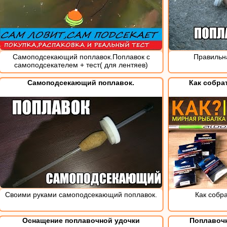
Самоподсекающий поплавок.Поплавок с
Правильна
самоподсекателем + тест( для лентяев)
Самоподсекающий поплавок.
Как собра
Своими руками самоподсекающий поплавок.
Как собр
Оснащение поплавочной удочки
Поплавочн