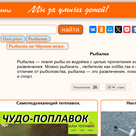
Мы за умных детей!
аммы
Ozzi.plus
Рыбалка
Рыбалка на Чёрном море.
Рыбалка
Рыбалка — ловля рыбы из водоёма с целью пропитания и
развлечения. Можно рыбачить , любителю как хобби,так и
отличие от рыболовства, рыбалка — это развлечение, покой
и спорт.
26
Результатов:
строк
Самоподсекающий поплавок.
Наст