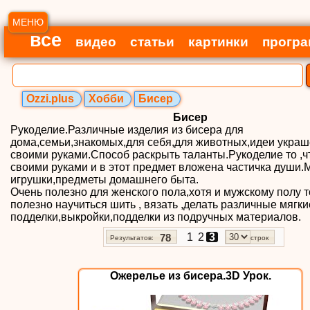
МЕНЮ
все
видео
статьи
картинки
прогр
Ozzi.plus
Хобби
Бисер
Бисер
Рукоделие.Различные изделия из бисера для
дома,семьи,знакомых,для себя,для животных,идеи укра
своими руками.Способ раскрыть таланты.Рукоделие то ,ч
своими руками и в этот предмет вложена частичка души.
игрушки,предметы домашнего быта.
Очень полезно для женского пола,хотя и мужскому полу т
полезно научиться шить , вязать ,делать различные мягки
подделки,выкройки,подделки из подручных материалов.
1
2
3
78
Результатов:
строк
Ожерелье из бисера.3D Урок.