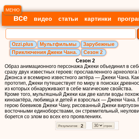
МЕНЮ
все
видео
статьи
картинки
прогр
Ozzi.plus
Мультфильмы
Зарубежные
Приключения Джеки Чана.
Сезон 2
Сезон 2
Образ анимационного персонажа Джеки объединил в себ
сразу двух известных героев: прославленного археолог
Джонса и всемирно известного актёра — Джеки Чана. Как
прототип, Джеки путешествует по миру в поисках древнос
из которых обнаруживают в себе магические свойства.
Кроме того, мультяшный Джеки как две капли воды похож
киноактёра, любимца и детей и взрослых — Джеки Чана.
герою боевиков Джеки Чану, рисованный Джеки виртуозн
восточными единоборствами, он стремительный, неулов
борется со злом во всех его проявлениях.
2
Результатов:
строк