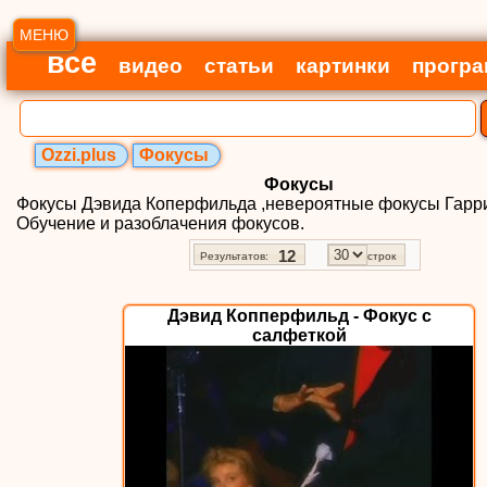
МЕНЮ
все
видео
статьи
картинки
прогр
Ozzi.plus
Фокусы
Фокусы
Фокусы Дэвида Коперфильда ,невероятные фокусы Гарри
Обучение и разоблачения фокусов.
12
Результатов:
строк
Дэвид Копперфильд - Фокус с
салфеткой