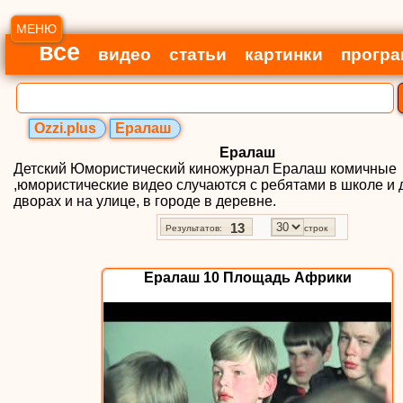
МЕНЮ
все
видео
статьи
картинки
прогр
Ozzi.plus
Ералаш
Ералаш
Детский Юмористический киножурнал Ералаш комичные
,юмористические видео случаются с ребятами в школе и 
дворах и на улице, в городе в деревне.
13
Результатов:
строк
Ералаш 10 Площадь Африки