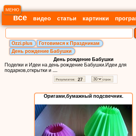
МЕНЮ
все
видео
статьи
картинки
прогр
Ozzi.plus
Готовимся к Праздникам
День рождение Бабушки
День рождение Бабушки
Поделки и Идеи на день рождение Бабушки.Идеи для
подарков,открытки и ....
27
Результатов:
строк
Оригами,бумажный подсвечник.