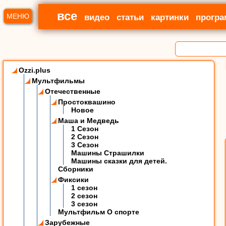
все
МЕНЮ
видео
статьи
картинки
прогр
Ozzi.plus
Мультфильмы
Отечественные
Простоквашино
Новое
Маша и Медведь
1 Сезон
2 Сезон
3 Сезон
Машины Страшилки
Машины сказки для детей.
Сборники
Фиксики
1 сезон
2 сезон
3 сезон
Мультфильм О спорте
Зарубежные