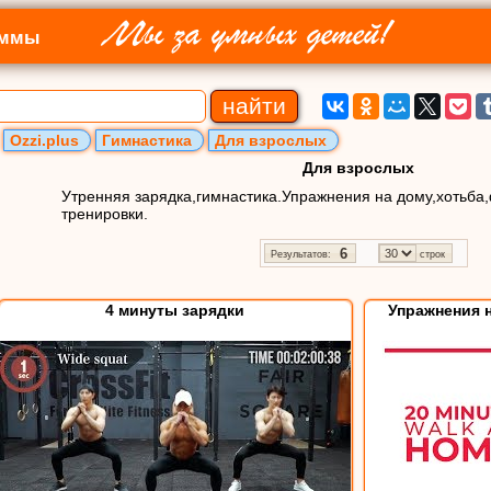
Мы за умных детей!
аммы
Ozzi.plus
Гимнастика
Для взрослых
Для взрослых
Утренняя зарядка,гимнастика.Упражнения на дому,хотьба
тренировки.
6
Результатов:
строк
4 минуты зарядки
Упражнения н