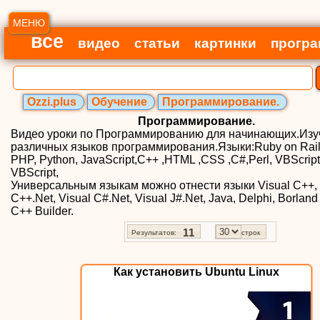
МЕНЮ
все
видео
статьи
картинки
прогр
Ozzi.plus
Обучение
Программирование.
Программирование.
Видео уроки по Программированию для начинающих.Изу
различных языков программирования.Языки:Ruby on Rails
PHP, Python, JavaScript,C++ ,HTML ,CSS ,C#,Perl, VBScript,
VBScript,
Универсальным языкам можно отнести языки Visual C++, 
C++.Net, Visual C#.Net, Visual J#.Net, Java, Delphi, Borland
C++ Builder.
11
Результатов:
строк
Как установить Ubuntu Linux