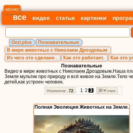
МЕНЮ
все
видео
статьи
картинки
прогр
Ozzi.plus
Познавательные
В мире животных с Николаем Дроздовым
Из чего это сделано .
Как это работает.
Как это у
Познавательные
Видео в мире животных с Николаем Дроздовым.Наша пл
Земля мультик про природу и всё живое на Земле.Тело ч
детей,как устроен человек.
1
2
3
72
Результатов:
строк
Полная Эволюция Животных на Земле.