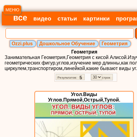
МЕНЮ
все
видео
статьи
картинки
прогр
Ozzi.plus
Дошкольное Обучение
Геометрия
Геометрия
Занимательная Геометрия,Геометрия с кисой Алисой.Изу
геометрических фигур,углов,изучение мер длинны,как по
циркулем,транспортиром,линейкой,какие бывают виды угл
5
Результатов:
строк
Угол.Виды
Углов.Прямой,Острый,Тупой.