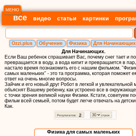
МЕНЮ
все
видео
статьи
картинки
прогр
Ozzi.plus
Обучение
Физика
Для Начинающих
Для Начинающих.
Если Ваш ребенок спрашивает Вас, почему снег тает и п
превращается в воду, а вода кипит и превращается в пар,
настало время познакомить его с нашим фильмом. "Физи
самых маленьких" - это та программа, которая поможет е
ответ на очень многие вопросы.
Зайчик и его новый друг Робот в легкой и увлекательной
объяснят Вашему ребенку, как устроено все в окружающ
с точки зрения великой науки Физики. Кстати, советуем п
фильм всей семьей, потом будет легче отвечать на детск
Как.
2
Результатов:
строк
Физика для самых маленьких