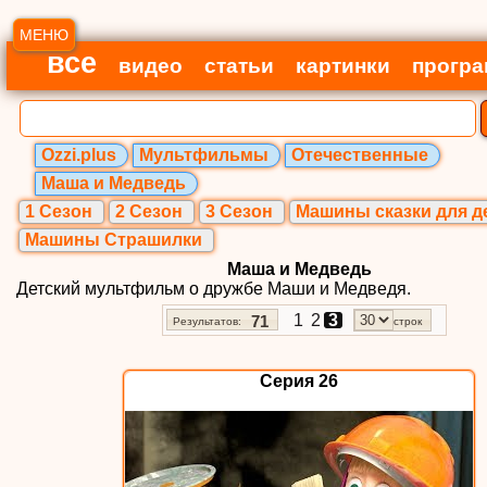
МЕНЮ
все
видео
статьи
картинки
прогр
Ozzi.plus
Мультфильмы
Отечественные
Маша и Медведь
1 Сезон
2 Сезон
3 Сезон
Машины сказки для д
Машины Страшилки
Маша и Медведь
Детский мультфильм о дружбе Маши и Медведя.
1
2
3
71
Результатов:
строк
Серия 26