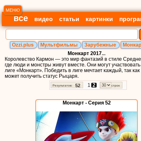
МЕНЮ
все
видео
статьи
картинки
прогр
Ozzi.plus
Мультфильмы
Зарубежные
Монкарт
Монкарт 2017...
Королевство Кармон — это мир фантазий в стиле Средне
где люди и монстры живут вместе. Они могут участвовать
лиге «Монкарт». Победить в лиге мечтает каждый, так ка
может получить статус Рыцаря.
1
2
52
Результатов:
строк
Монкарт - Серия 52